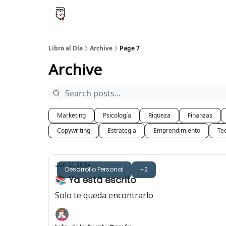
Libro al día PRO
Flash Libros
Leader Summari
Libro al Día
Archive
Page 7
Archive
Marketing
Psicología
Riqueza
Finanzas
Copywriting
Estrategia
Emprendimiento
Te
Jun 21, 2024
Desarrollo Personal
+2
📚 Ya está escrito
Solo te queda encontrarlo