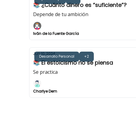
📚 ¿Cuánto dinero es “suficiente”?
Depende de tu ambición
Iván de la Fuente García
Jun 10, 2024
Desarrollo Personal
+2
📚 El estoicismo no se piensa
Se practica
Charlye Dem