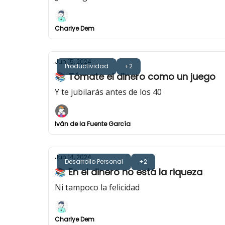
Charlye Dem
Jun 15, 2024
Productividad
+2
📚 Tómate el dinero como un juego
Y te jubilarás antes de los 40
Iván de la Fuente García
Jun 14, 2024
Desarrollo Personal
+2
📚 En el dinero no está la riqueza
Ni tampoco la felicidad
Charlye Dem