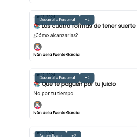
Jun 13, 2024
Desarrollo Personal
+2
📚 Las cuatro formas de tener suerte
¿Cómo alcanzarlas?
Iván de la Fuente García
Jun 12, 2024
Desarrollo Personal
+2
📚 Que te paguen por tu juicio
No por tu tiempo
Iván de la Fuente García
Jun 11, 2024
Aprendizaje
+2