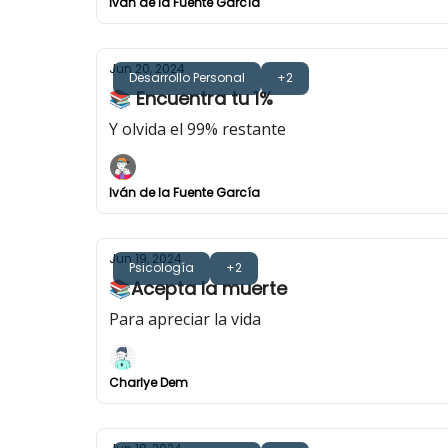
Iván de la Fuente García
Jun 20, 2024
Desarrollo Personal
+2
📚 Encuentra tu 1%
Y olvida el 99% restante
Iván de la Fuente García
Jun 19, 2024
Psicología
+2
📚Acepta la muerte
Para apreciar la vida
Charlye Dem