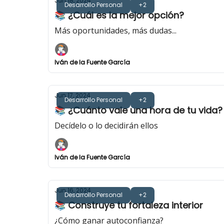
Jun 18, 2024
Desarrollo Personal
+2
📚 ¿Cuál es la mejor opción?
Más oportunidades, más dudas...
Iván de la Fuente García
Jun 17, 2024
Desarrollo Personal
+2
📚 ¿Cuánto vale una hora de tu vida?
Decídelo o lo decidirán ellos
Iván de la Fuente García
Jun 16, 2024
Desarrollo Personal
+2
📚 Construye tu fortaleza interior
¿Cómo ganar autoconfianza?