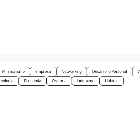
Bookers
Información
es
Retos
Minimalismo
Empresa
Networking
Desarrollo Personal
V
cnología
Economía
Oratoria
Liderazgo
Hábitos