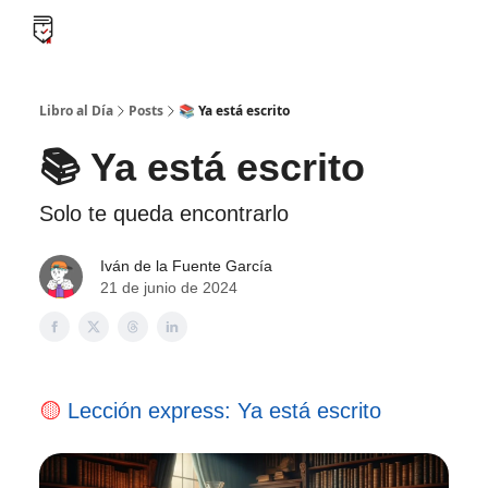
B
Libro al día PRO
Flash Libros
Leader Summaries
Retos
Libro al Día
Posts
📚 Ya está escrito
📚 Ya está escrito
Solo te queda encontrarlo
Iván de la Fuente García
21 de junio de 2024
🟡
Lección express: Ya está escrito