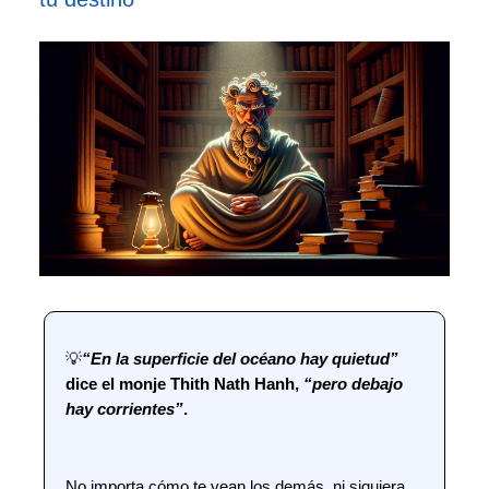
💡
“En la superficie del océano hay quietud”
dice el monje Thith Nath Hanh,
“pero debajo
hay corrientes”
.
No importa cómo te vean los demás, ni siquiera