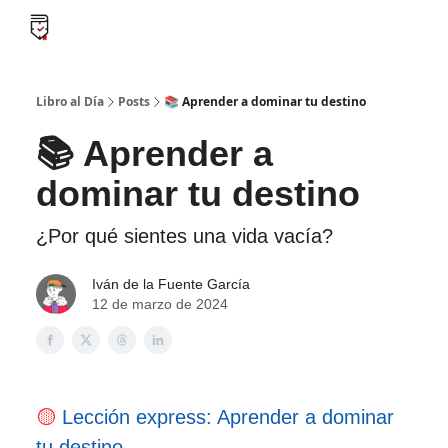
B
Libro al día PRO
Flash Libros
Leader Summaries
Retos
Libro al Día
Posts
📚 Aprender a dominar tu destino
📚 Aprender a
dominar tu destino
¿Por qué sientes una vida vacía?
Iván de la Fuente García
12 de marzo de 2024
🟡
Lección express: Aprender a dominar
tu destino