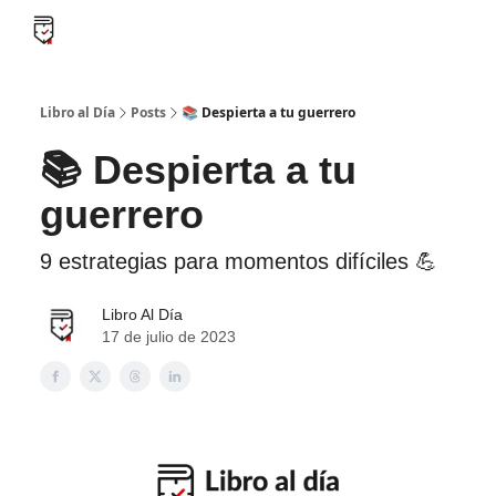
B
Libro al día PRO
Flash Libros
Leader Summaries
Retos
Libro al Día
Posts
📚 Despierta a tu guerrero
📚 Despierta a tu
guerrero
9 estrategias para momentos difíciles 💪
Libro Al Día
17 de julio de 2023