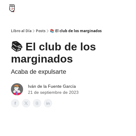
B
Libro al día PRO
Flash Libros
Leader Summaries
Retos
Libro al Día
Posts
📚 El club de los marginados
📚 El club de los
marginados
Acaba de expulsarte
Iván de la Fuente García
21 de septiembre de 2023