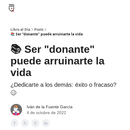
B
Libro al día PRO
Flash Libros
Leader Summaries
Retos
Libro al Día
Posts
📚 Ser "donante" puede arruinarte la vida
📚 Ser "donante"
puede arruinarte la
vida
¿Dedicarte a los demás: éxito o fracaso?
🥴
Iván de la Fuente García
4 de octubre de 2022