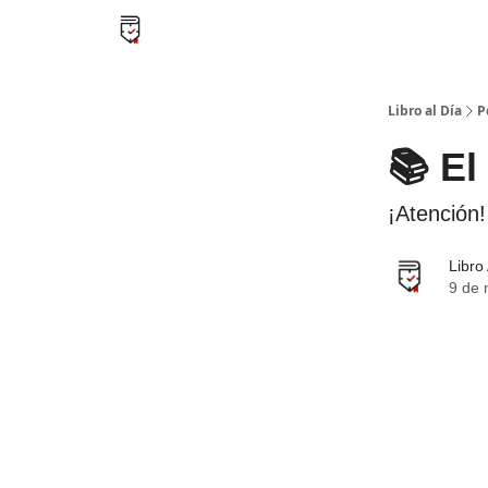
Libro al día PRO
Flash Libros
Leader Summari
Libro al Día
P
📚 El
¡Atención
Libro
9 de