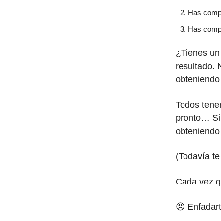
Has compar
Has compa
¿Tienes un
resultado. 
obteniendo 
Todos tenem
pronto… Si 
obteniendo 
(Todavía te
Cada vez qu
😠 Enfadart