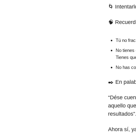
🌀 Intentar
🧠 Recuerd
Tú no frac
No tienes
Tienes que
No has co
✒️ En palab
“Dése cuent
aquello qu
resultados
Ahora sí, y