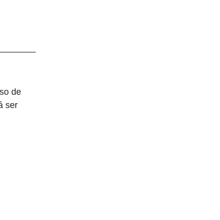
iso de
á ser