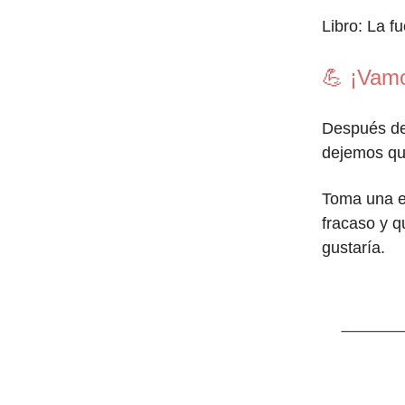
Libro: La f
💪 ¡Vamo
Después de 
dejemos qu
Toma una e
fracaso y q
gustaría.