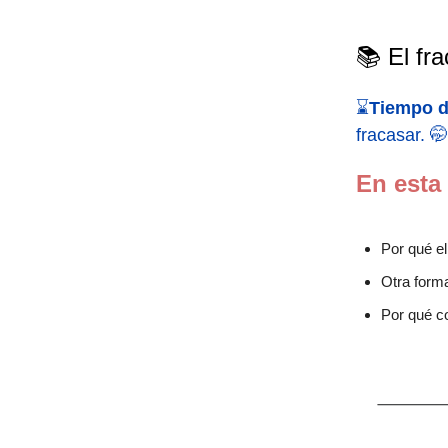
📚 El fr
⌛
Tiempo d
fracasar. 🤭
En esta
Por qué el
Otra forma
Por qué c