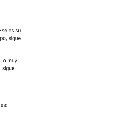
Ese es su
mpo, sigue
a, o muy
… sigue
nes: