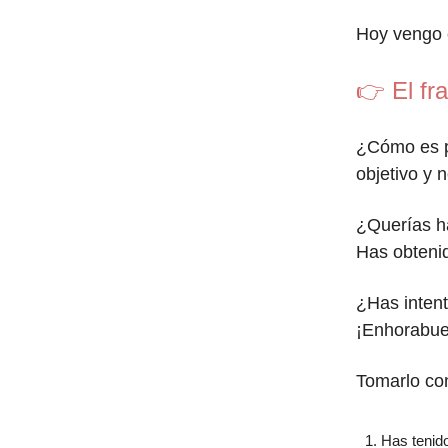
Hoy vengo 
👉
El fr
¿Cómo es po
objetivo y 
¿Querías ha
Has obtenid
¿Has intent
¡Enhorabue
Tomarlo con
Has tenido