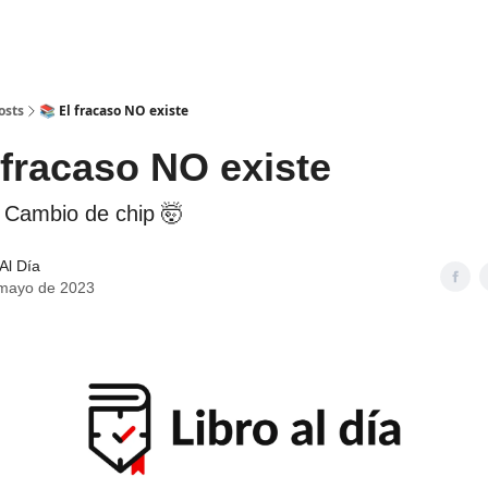
Bookers
Información
es
Retos
osts
📚 El fracaso NO existe
 fracaso NO existe
! Cambio de chip 🤯
 Al Día
 mayo de 2023