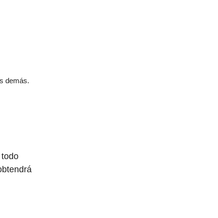
os demás.
 todo
obtendrá