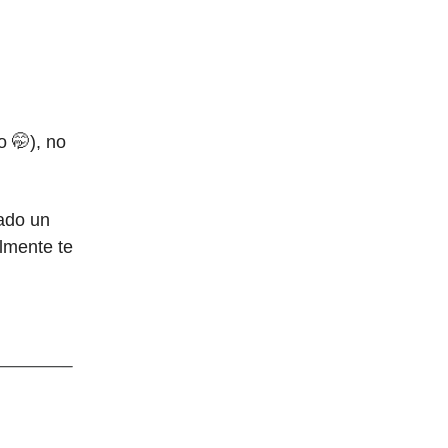
o 🤭), no
ado un
lmente te