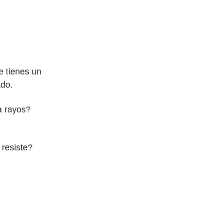
e tienes un
ado.
a rayos?
 resiste?