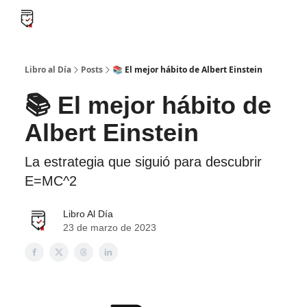
B
Libro al día PRO
Flash Libros
Leader Summaries
Retos
Libro al Día
Posts
📚 El mejor hábito de Albert Einstein
📚 El mejor hábito de
Albert Einstein
La estrategia que siguió para descubrir
E=MC^2
Libro Al Día
23 de marzo de 2023