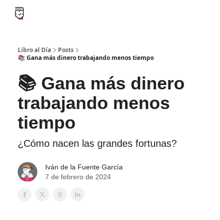
B
Libro al día PRO
Flash Libros
Leader Summaries
Retos
Libro al Día
Posts
📚 Gana más dinero trabajando menos tiempo
📚 Gana más dinero
trabajando menos
tiempo
¿Cómo nacen las grandes fortunas?
Iván de la Fuente García
7 de febrero de 2024