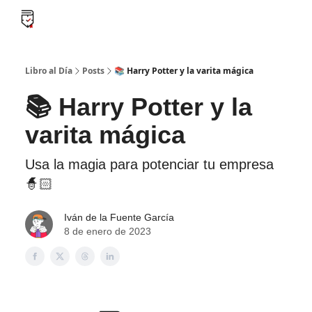
B
Libro al día PRO
Flash Libros
Leader Summaries
Retos
Libro al Día
Posts
📚 Harry Potter y la varita mágica
📚 Harry Potter y la
varita mágica
Usa la magia para potenciar tu empresa
🧙🏻
Iván de la Fuente García
8 de enero de 2023