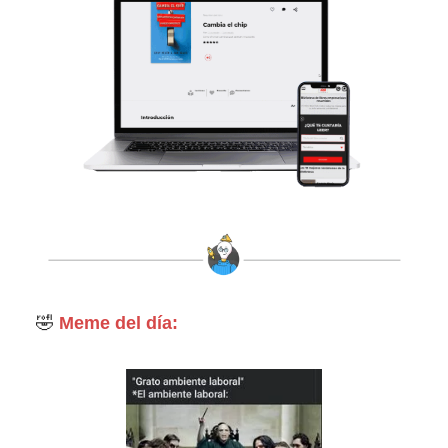
🤣
Meme del día: