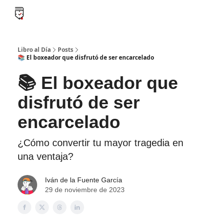
B
Libro al día PRO
Flash Libros
Leader Summaries
Retos
Libro al Día
Posts
📚 El boxeador que disfrutó de ser encarcelado
📚 El boxeador que
disfrutó de ser
encarcelado
¿Cómo convertir tu mayor tragedia en
una ventaja?
Iván de la Fuente García
29 de noviembre de 2023