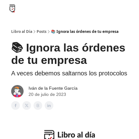
B
Libro al día PRO
Flash Libros
Leader Summaries
Retos
Libro al Día
Posts
📚 Ignora las órdenes de tu empresa
📚 Ignora las órdenes
de tu empresa
A veces debemos saltarnos los protocolos
Iván de la Fuente García
20 de julio de 2023