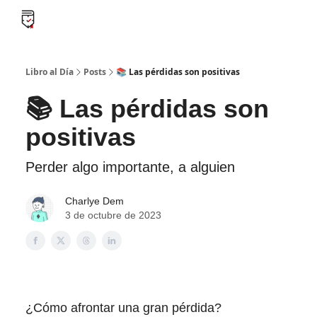
B
Libro al día PRO
Flash Libros
Leader Summaries
Retos
Libro al Día
Posts
📚 Las pérdidas son positivas
📚 Las pérdidas son
positivas
Perder algo importante, a alguien
Charlye Dem
3 de octubre de 2023
¿Cómo afrontar una gran pérdida?