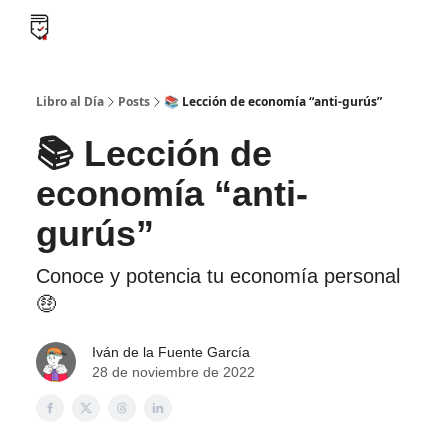
B
Libro al día PRO
Flash Libros
Leader Summaries
Retos
Libro al Día
Posts
📚 Lección de economía “anti-gurús”
📚 Lección de
economía “anti-
gurús”
Conoce y potencia tu economía personal
🤑
Iván de la Fuente García
28 de noviembre de 2022