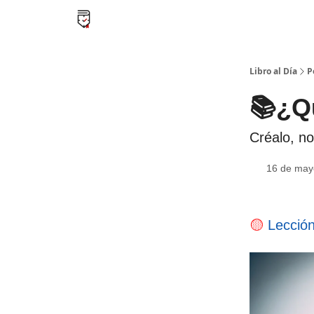
Libro al día PRO
Flash Libros
Leader Summari
Libro al Día
P
📚¿Q
Créalo, no
16 de may
🟡
Lecció