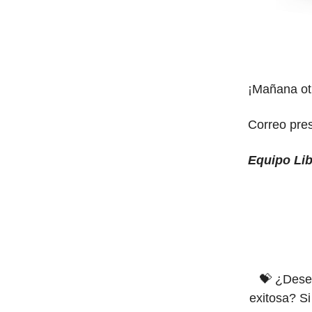
¡Mañana otr
Correo pre
Equipo Libr
💝 ¿Desea
exitosa? Si