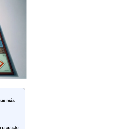
 que más
n producto