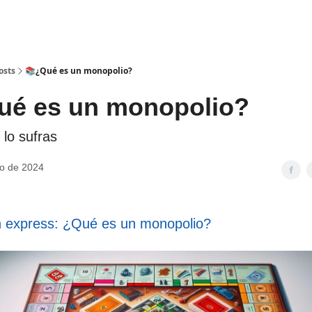
Bookers
Información
es
Retos
osts
📚¿Qué es un monopolio?
ué es un monopolio?
 lo sufras
o de 2024
n express: ¿Qué es un monopol
i
o?