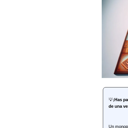
💡¡
Has pa
de una ve
Un monopo