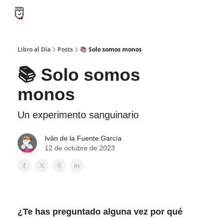
B
Libro al día PRO
Flash Libros
Leader Summaries
Retos
Libro al Día
Posts
📚 Solo somos monos
📚 Solo somos
monos
Un experimento sanguinario
Iván de la Fuente García
12 de octubre de 2023
¿Te has preguntado alguna vez por qué