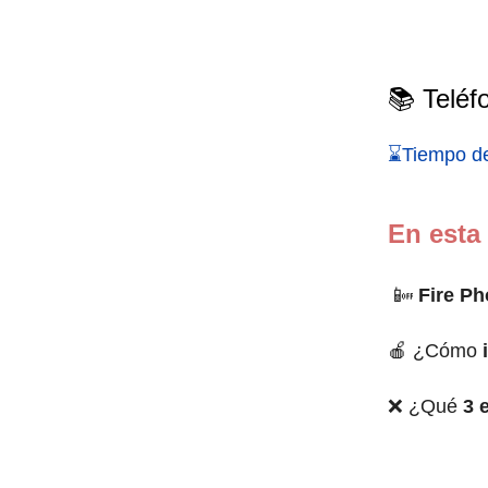
📚 Teléf
⌛Tiempo de
En esta
📴
Fire P
🍎 ¿Cómo
❌ ¿Qué
3 