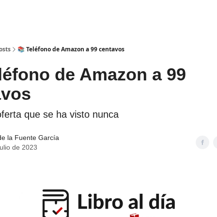
Bookers
Información
es
Retos
osts
📚 Teléfono de Amazon a 99 centavos
léfono de Amazon a 99
avos
ferta que se ha visto nunca
de la Fuente García
julio de 2023