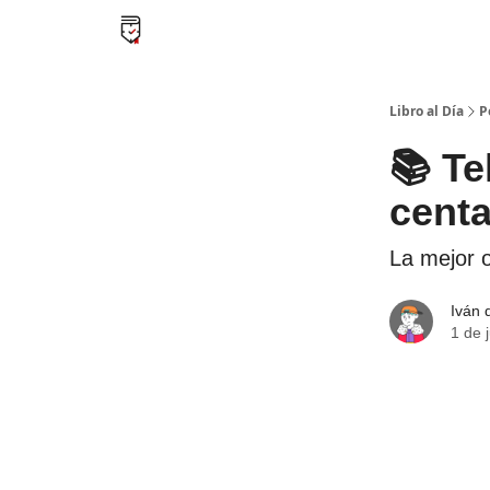
Libro al día PRO
Flash Libros
Leader Summari
Libro al Día
P
📚 Te
cent
La mejor o
Iván 
1 de 