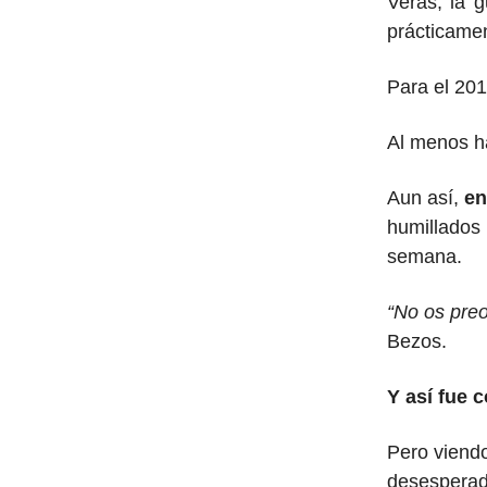
Verás, la 
prácticame
Para el 20
Al menos ha
Aun así,
en
humillados 
semana.
“No os pre
Bezos.
Y así fue 
Pero viendo
desesperad