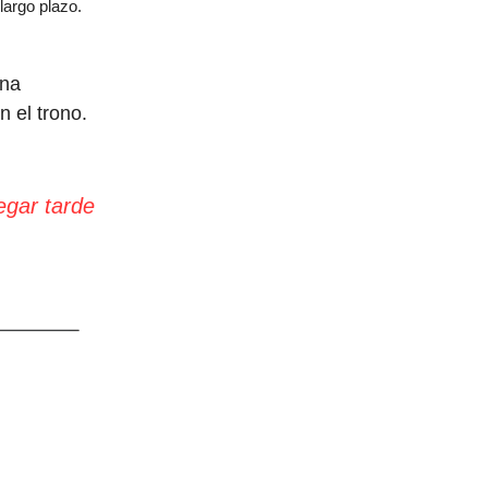
largo plazo.
una
n el trono.
egar tarde