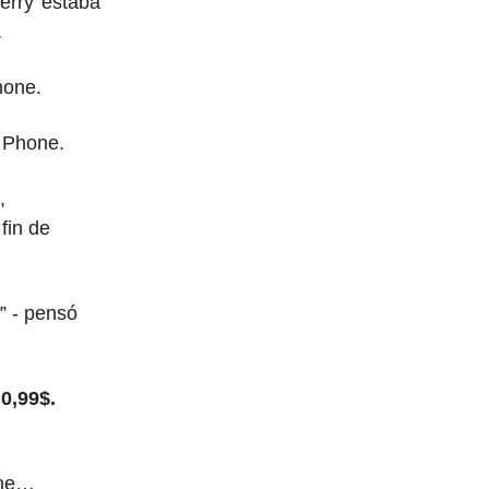
erry estaba
…
hone.
e Phone.
,
fin de
” - pensó
0,99$.
ime…