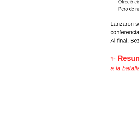
Ofreció ci
Pero de nu
Lanzaron su
conferencia
Al final, B
Resum
✨
a la batall