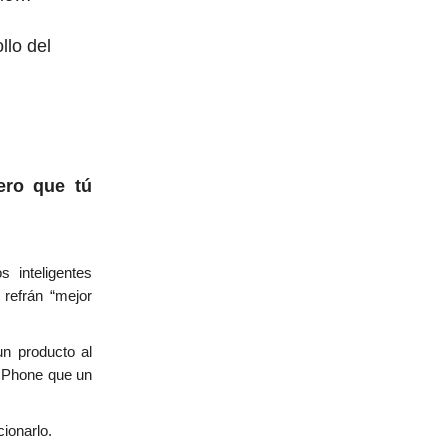
llo del
ero que tú
 inteligentes
 refrán “mejor
n producto al
e Phone que un
ionarlo.