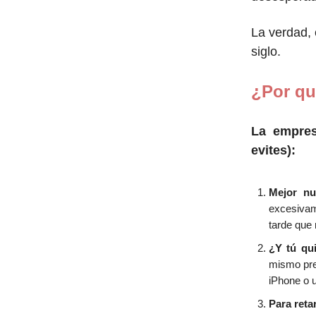
La verdad, 
siglo.
¿Por qu
La empres
evites):
Mejor n
excesivam
tarde que 
¿Y tú qu
mismo pre
iPhone o 
Para reta