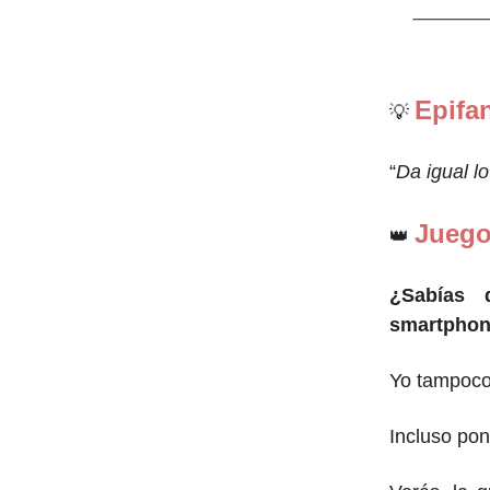
Epifa
💡
“
Da igual l
Juego
👑
¿Sabías 
smartpho
Yo tampoco.
Incluso pon