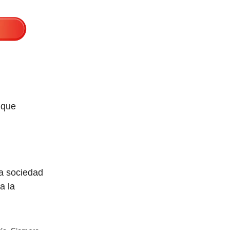
 que
la sociedad
a la