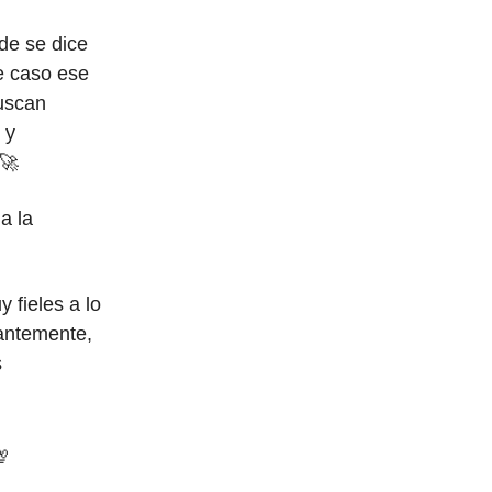
de se dice
e caso ese
uscan
 y
 🚀
a la
 fieles a lo
tantemente,
s
