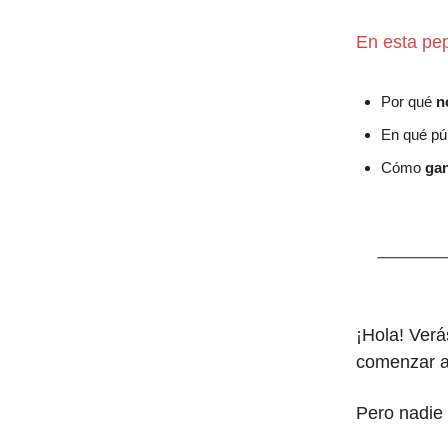
En esta pep
Por qué
n
En qué pú
Cómo
ga
¡Hola! Ver
comenzar a
Pero nadie 