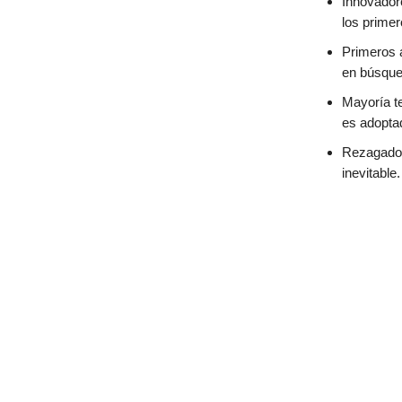
Innovadore
los primer
Primeros 
en búsque
Mayoría t
es adoptad
Rezagados
inevitable.