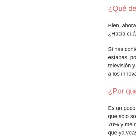
¿Qué de
Bien, ahor
¿Hacia cuál
Si has cont
estabas, p
televisión 
a los inno
¿Por qu
Es un poco 
que sólo s
70% y me da
que ya vea