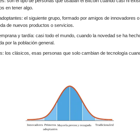
s: son el tipo de personas que usaban el Bitcoin cuando casi ni exis
os en tener algo.
adoptantes: el siguiente grupo, formado por amigos de innovadores o
da de nuevos productos o servicios.
emprana y tardía: casi todo el mundo, cuando la novedad se ha hech
a por la población general.
: los clásicos, esas personas que solo cambian de tecnología cuan