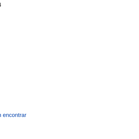
⬇
n encontrar