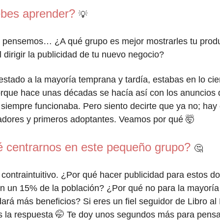
bes aprender?
💡
a pensemos… ¿A qué grupo es mejor mostrarles tu prod
 dirigir la publicidad de tu nuevo negocio?
estado a la mayoría temprana y tardía, estabas en lo cier
orque hace unas décadas se hacía así con los anuncios 
y siempre funcionaba. Pero siento decirte que ya no; hay q
vadores y primeros adoptantes. Veamos por qué 🤯
é centrarnos en este pequeño grupo?
🤔
contraintuitivo. ¿Por qué hacer publicidad para estos d
on un 15% de la población? ¿Por qué no para la mayoría
rá más beneficios? Si eres un fiel seguidor de Libro al
s la respuesta 🤭 Te doy unos segundos más para pens