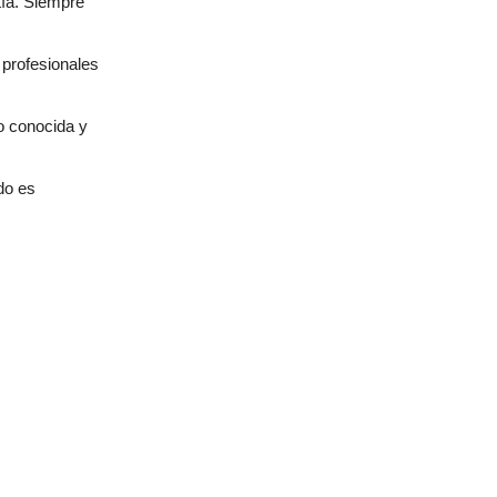
tía. Siempre
 profesionales
o conocida y
do es