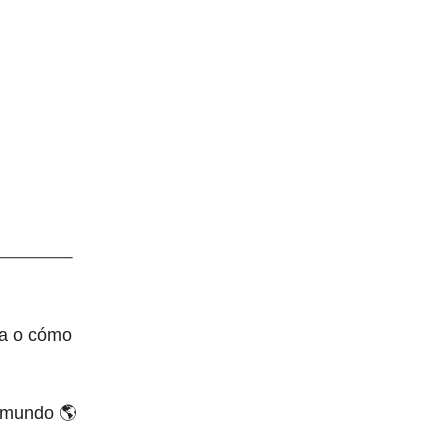
sa o cómo
l mundo 🌎