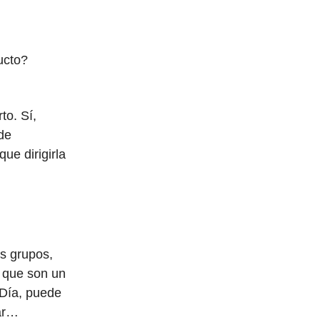
ucto?
to. Sí,
de
ue dirigirla
os grupos,
 que son un
 Día, puede
ar…