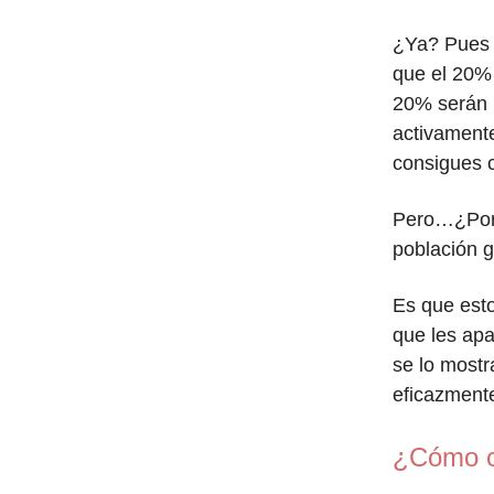
¿Ya? Pues 
que el 20% 
20% serán 
activamente
consigues 
Pero…¿Por 
población g
Es que esto
que les apa
se lo mostr
eficazmente
¿Cómo c