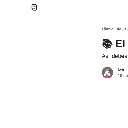
Libro al día PRO
Flash Libros
Leader Summari
Libro al Día
P
📚 El
Así debes
Iván 
18 de