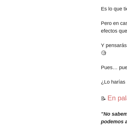
Es lo que t
Pero en cas
efectos qu
Y pensarás
🧐
Pues… pu
¿Lo harías 
En pal
📝
"No sabemo
podemos av