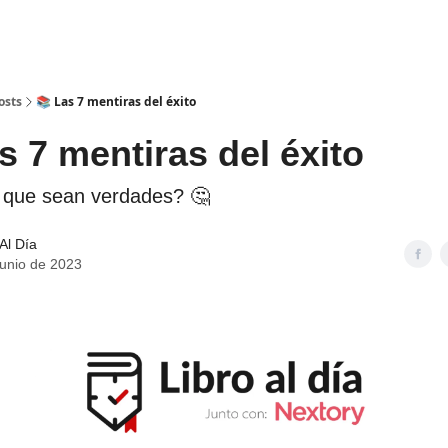
Bookers
Información
es
Retos
osts
📚 Las 7 mentiras del éxito
s 7 mentiras del éxito
que sean verdades? 🤔
 Al Día
junio de 2023