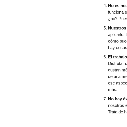
No es nec
funciona e
¿no? Pues
Nuestros
aplicarlo
cómo puede
hay cosas
El trabaj
Disfrutar 
gustan má
de una men
ese aspec
más.
No hay éx
nosotros e
Trata de h