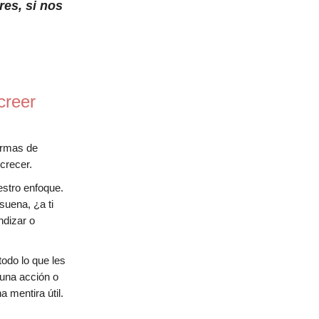
es, si nos
creer
rmas de
crecer.
stro enfoque.
uena, ¿a ti
ndizar o
todo lo que les
 una acción o
 mentira útil.