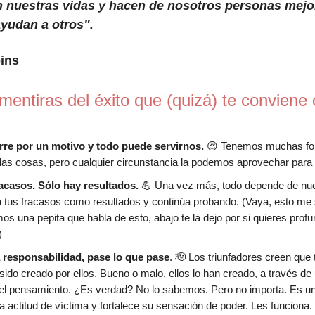
 nuestras vidas y hacen de nosotros personas mejor
yudan a otros".
ins
mentiras del éxito que (quizá) te conviene 
rre por un motivo y todo puede servirnos.
😌 Tenemos muchas fo
las cosas, pero cualquier circunstancia la podemos aprovechar para 
acasos. Sólo hay resultados.
💪 Una vez más, todo depende de nue
tus fracasos como resultados y continúa probando. (Vaya, esto me s
s una pepita que habla de esto, abajo te la dejo por si quieres profu
)
 responsabilidad, pase lo que pase
. 🫡 Los triunfadores creen que 
sido creado por ellos. Bueno o malo, ellos lo han creado, a través de
del pensamiento. ¿Es verdad? No lo sabemos. Pero no importa. Es una
la actitud de víctima y fortalece su sensación de poder. Les funciona.