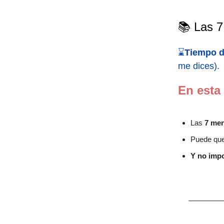
📚 Las 7
⌛
Tiempo d
me dices).
En esta
Las
7 men
Puede qu
Y no imp