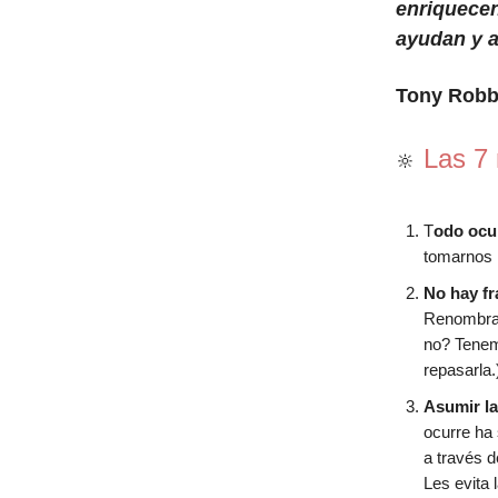
enriquecen
ayudan y a
Tony Robb
Las 7 
🔆
T
odo ocu
tomarnos 
No hay fr
Renombra 
no? Tenemo
repasarla.
Asumir la
ocurre ha 
a través 
Les evita 