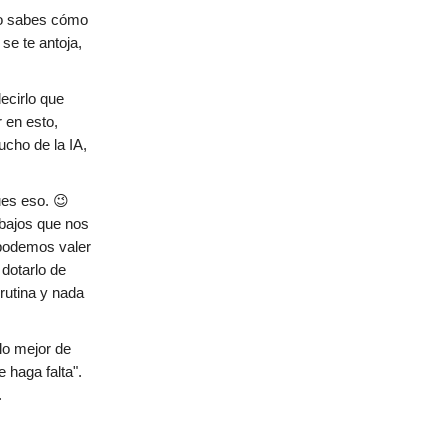
no sabes cómo
se te antoja,
 decirlo que
 en esto,
ucho de la IA,
ues eso. 😉
abajos que nos
 podemos valer
 dotarlo de
rutina y nada
lo mejor de
 haga falta".
.