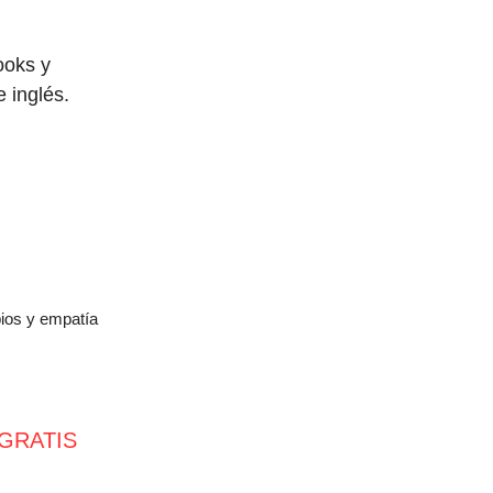
ooks y
 inglés.
pios y empatía
s GRATIS