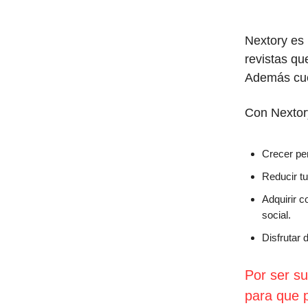
Nextory es 
revistas qu
Además cu
Con Nextor
Crecer pe
Reducir tu
Adquirir 
social.
Disfrutar 
Por ser su
para que p