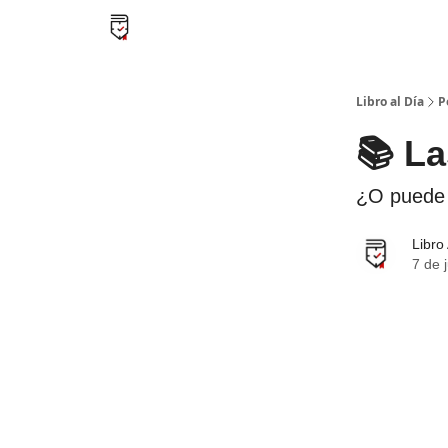
Libro al día PRO
Flash Libros
Leader Summari
Libro al Día
P
📚 La
¿O puede 
Libro
7 de 