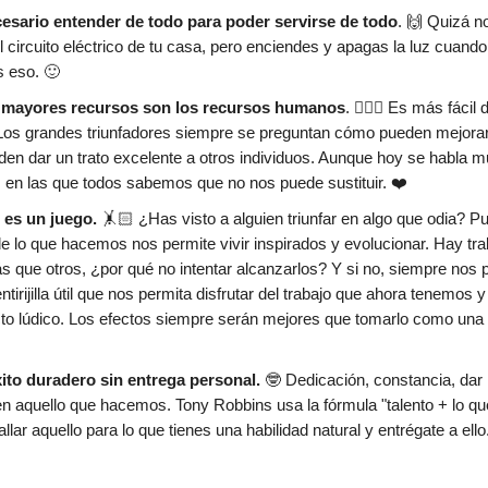
esario entender de todo para poder servirse de todo
. 🙌 Quizá 
l circuito eléctrico de tu casa, pero enciendes y apagas la luz cuando 
 eso. 🙂
 mayores recursos son los recursos humanos
. 🙋🏻‍♀️ Es más fácil
. Los grandes triunfadores siempre se preguntan cómo pueden mejorar
n dar un trato excelente a otros individuos. Aunque hoy se habla m
 en las que todos sabemos que no nos puede sustituir. ❤️
o es un juego.
🤸🏻 ¿Has visto a alguien triunfar en algo que odia? P
de lo que hacemos nos permite vivir inspirados y evolucionar. Hay tr
s que otros, ¿por qué no intentar alcanzarlos? Y si no, siempre nos
tirijilla útil que nos permita disfrutar del trabajo que ahora tenemos y
to lúdico. Los efectos siempre serán mejores que tomarlo como una 
ito duradero sin entrega personal.
🤓 Dedicación, constancia, dar 
n aquello que hacemos. Tony Robbins usa la fórmula "talento + lo que
allar aquello para lo que tienes una habilidad natural y entrégate a ello