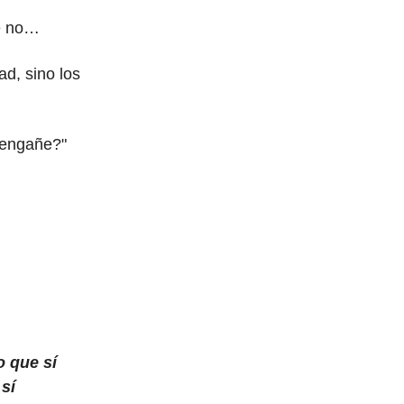
ue no…
d, sino los
oengañe?"
o que sí
sí