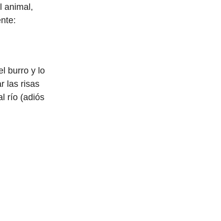
l animal,
nte:
l burro y lo
 las risas
l río (adiós