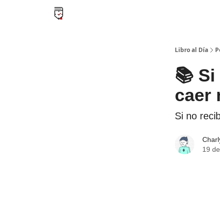
Libro al día PRO
Flash Libros
Leader Summari
Libro al Día
P
📚 Si
caer 
Si no reci
Char
19 de