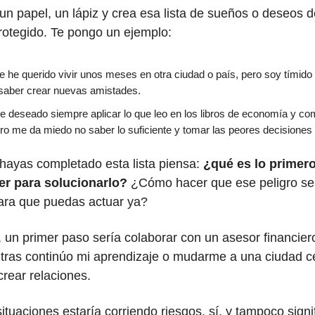
un papel, un lápiz y crea esa lista de sueños o deseos d
rotegido. Te pongo un ejemplo:
 he querido vivir unos meses en otra ciudad o país, pero soy tímido
saber crear nuevas amistades.
e deseado siempre aplicar lo que leo en los libros de economía y c
pero me da miedo no saber lo suficiente y tomar las peores decisiones
ayas completado esta lista piensa:
¿qué es lo primer
r para solucionarlo?
¿Cómo hacer que ese peligro s
para que puedas actuar ya?
 un primer paso sería colaborar con un asesor financie
tras continúo mi aprendizaje o mudarme a una ciudad c
crear relaciones.
tuaciones estaría corriendo riesgos, sí, y tampoco signi