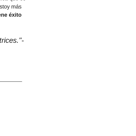
estoy más
ene éxito
trices."
-