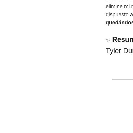
elimine mi
dispuesto a
quedándose
Resum
✨
Tyler Du