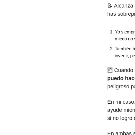
📝 Alcanza 
has sobrep
Yo siempre
miedo no 
También h
invertir, 
🆙 Cuando h
puedo hace
peligroso 
En mi caso,
ayude mien
si no logro 
En ambas si