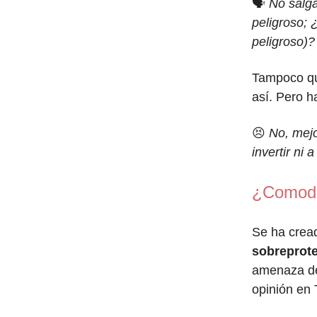
🗣
No salga
peligroso; 
peligroso)?
Tampoco qui
así. Pero 
😣
No, mejo
invertir ni
¿Comodi
Se ha crea
sobreprote
amenaza de
opinión en T