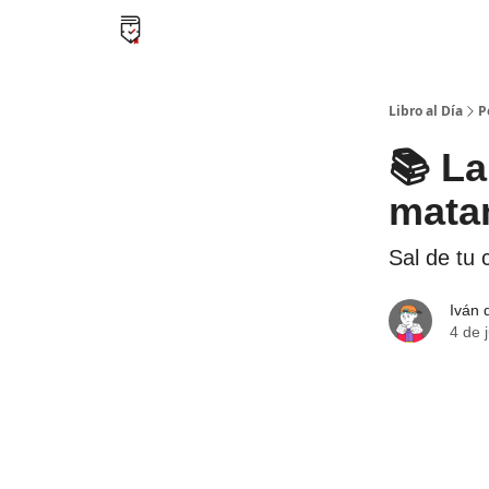
Libro al día PRO
Flash Libros
Leader Summari
Libro al Día
P
📚 La
mata
Sal de tu 
Iván 
4 de 