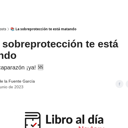
Bookers
Información
es
Retos
osts
📚 La sobreprotección te está matando
 sobreprotección te está
ndo
caparazón ¡ya! 🆘
de la Fuente García
junio de 2023