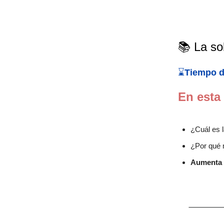
📚 La so
⌛
Tiempo d
En esta
¿Cuál es l
¿Por qué 
Aumenta t