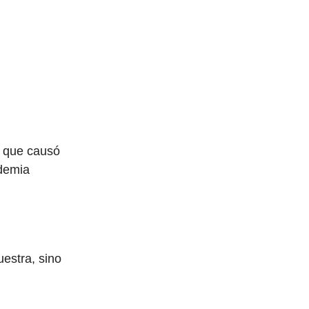
 que causó
ndemia
estra, sino