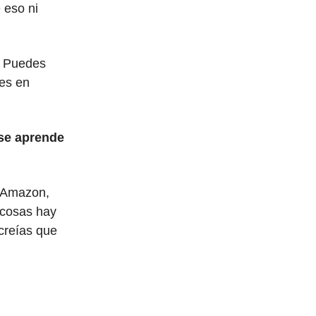
 eso ni
. Puedes
ees en
 se aprende
o Amazon,
 cosas hay
creías que