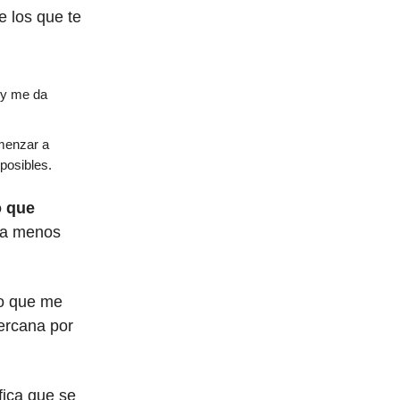
e los que te
 y me da
omenzar a
 posibles.
o que
ea menos
ro que me
ercana por
fica que se