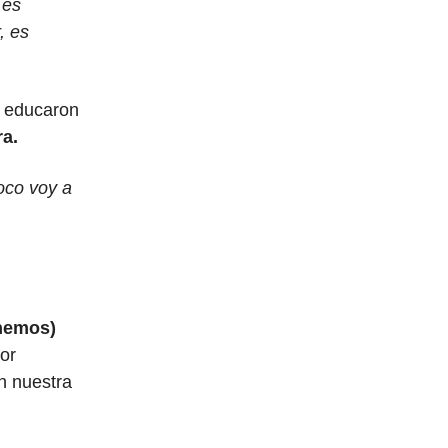
 es
, es
s educaron
ra.
oco voy a
hemos)
yor
n nuestra