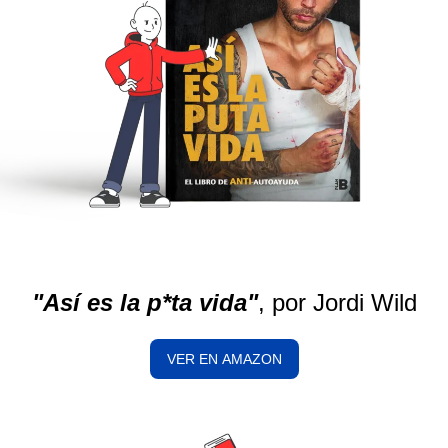
"Así es la p*ta vida"
, por Jordi Wild
VER EN AMAZON