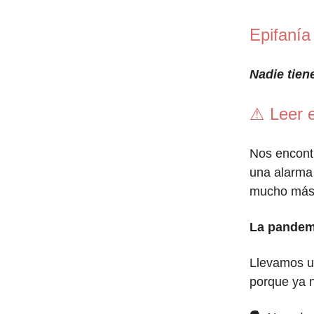
Epifanía
Nadie tien
⚠ Leer e
Nos encont
una alarma 
mucho más c
La pandemi
Llevamos un
porque ya n