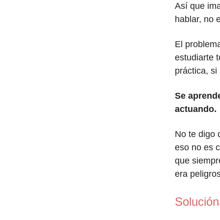
Así que im
hablar, no
El problema
estudiarte 
práctica, s
Se aprende
actuando.
No te digo 
eso no es c
que siempre
era peligro
Solución