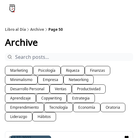
B
Libro al día PRO
Flash Libros
Leader Summaries
Retos
Libro al Día
Archive
Page 50
Archive
Marketing
Psicología
Riqueza
Finanzas
Minimalismo
Empresa
Networking
Desarrollo Personal
Ventas
Productividad
Aprendizaje
Copywriting
Estrategia
Emprendimiento
Tecnología
Economía
Oratoria
Liderazgo
Hábitos
Oct 27, 2022