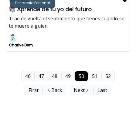
Oct 16, 2022
Desarrollo Personal
📚 Aprende de tu yo del futuro
Trae de vuelta el sentimiento que tienes cuando se
te muere alguien
Charlye Dem
46
47
48
49
50
51
52
First
Back
Next
Last